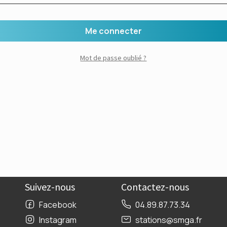
Me connecter
Mot de passe oublié ?
Suivez-nous
Contactez-nous
Facebook
04.89.87.73.34
Instagram
stations@smga.fr